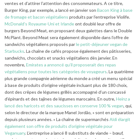
ventes et d’attirer l’attention des consommateurs. A ce titre,
Burger King, par exemple, a lancé en janvier son
Bacon King à base
de fromage et bacon végétaliens
produits par l’entreprise Violife.
McDonald’s Royaume-Uni et Irlande
ont doublé leur offre de
burgers Beyond Meat, en proposant deux galettes dans le Double
McPlant. Beyond Meat sera également disponible dans l’offre de
sandwichs végétaliens proposés par
le petit-déjeuner vegan de
Starbucks
. La chaîne de cafés propose également des pâtisseries,
sandwichs, chocolats et snacks végétaliens dès janvier. En
novembre,
Emirates a annoncé qu’il proposerait des repas
végétaliens pour toutes les catégories de voyageurs
. La quatrième
plus grande compagnie aérienne du monde a créé un menu spécial
à base de produits d’origine végétale incluant plus de 180 choix,
dont des crêpes de légumes grillés accompagné d’un concassé
d’épinards et des tajines de légumes marocains. En outre,
Heinz a
lancé des haricots et des saucisses en conserve 100 % vegan
, qui,
selon le directeur de la marque Manel Jordão, « sont en préparation
depuis plusieurs années. » La chaîne de supermarchés
Aldi élargit
également son offre de produits d’origine végétale pour
Veganuary
. L’entreprise a lancé 8 substituts de viande – bœuf,