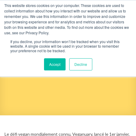
Skip
This website stores cookies on your computer. These cookies are used to
to
collect information about how you interact with our website and allow us to
content
remember you. We use this information in order to improve and customize
your browsing experience and for analytics and metrics about our visitors
both on this website and other media. To find out more about the cookies we
use, see our Privacy Policy.
If you decline, your information won’t be tracked when you visit this
website. A single cookie will be used in your browser to remember
your preference not to be tracked.
Veganuary: l’hôtellerie suit la tendance
Accept
Decline
vegan
Le défi vegan mondialement connu, Veganuary, lancé le 1er janvier,